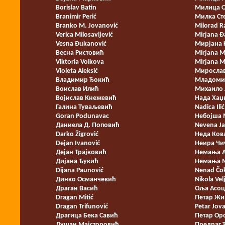
Borislav Batin
Милица 
Branimir Perić
Милка С
Branko M. Jovanović
Milorad 
Verica Milosavljević
Mirjana 
Vesna Đukanović
Мирјана 
Весна Ристовић
Mirjana Mi
Viktoria Volkova
Mirjana M
Violeta Aleksić
Миросла
Владимир Ђокић
Младоми
Воислав Илић
Михаило 
Војислав Кнежевић
Нада Хаџ
Галина Туваљевић
Nadica Ilić
Goran Podunavac
Небојша
Даниела Д. Поповић
Nevena Ja
Darko Žigrović
Неда Ков
Dejan Ivanović
Неира Чи
Дејан Трајковић
Немања 
Дијана Ђукић
Немања 
Dijana Paunović
Nenad Čo
Динко Османчевић
Nikola Vel
Драган Васић
Оља Асоц
Dragan Mitić
Петар Жи
Dragan Trifunović
Petar Jov
Драгица Бека Савић
Петар Ор
Душан Мајсторовић
Предраг 