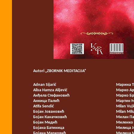
Autori „ZBORNIK MEDITACIJA”
Adnan Sijarić
Марина Т
Alisa Hamza Alijević
Марко А
Анђела Стефановић
Марко Б
Анкица Палић
Мартин 
Atifa Sendić
Milan Vuj
Бојан Јовановић
Milan Milu
Бојан Каначковић
Милан Па
Бојан Медић
Миленко 
Бојана Батиница
Милица Ј
Бојана Марковић
Милица 