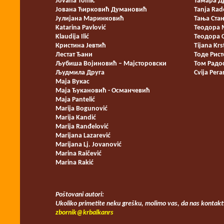
Jovana Tomić
Тамара Д
Јована Ћирковић Думановић
Tanja Rad
Јулијана Маринковић
Тања Ста
Katarina Pavlović
Теодора 
Klaudija Ilić
Теодора 
Кристина Јевтић
Tijana Krs
Лестат Ђани
Тоде Рис
Љубиша Војиновић – Мајсторовски
Том Радо
Људмила Друга
Cvija Pera
Маја Вукас
Маја Ђукановић - Османчевић
Maja Pantelić
Marija Bogunović
Marija Kandić
Marija Ranđelović
Marijana Lazarević
Marijana Lj. Jovanović
Marina Raičević
Marina Rakić
Poštovani autori:
Ukoliko primetite neku grešku, molimo vas, da nas kontakt
zbornik@krbalkanrs