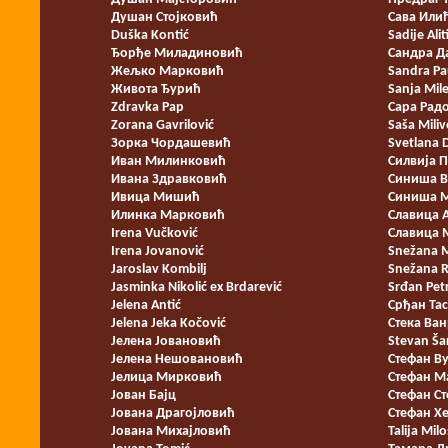
Душан Стојковић
Сава Или
Duška Kontić
Sadije Alit
Ђорђе Миладиновић
Сандра 
Жељко Марковић
Sandra Pa
Живота Ђурић
Sanja Mil
Zdravka Pap
Сара Рад
Zorana Gavrilović
Saša Miliv
Зорка Чордашевић
Svetlana 
Иван Милинковић
Силвија 
Ивана Здравковић
Синиша В
Ивица Мишић
Синиша 
Илинка Марковић
Славица 
Irena Vučković
Славица 
Irena Jovanović
Snežana 
Jaroslav Kombilj
Snežana R
Jasminka Nikolić ex Brdarević
Srđan Pet
Jelena Antić
Срђан Та
Jelena Jeka Kočović
Стека Ван
Јелена Јовановић
Stevan Ša
Јелена Нешовановић
Стефан В
Јелица Мирковић
Стефан М
Јован Бајц
Стефан С
Јована Драгојловић
Стефан Х
Jована Михајловић
Talija Mil