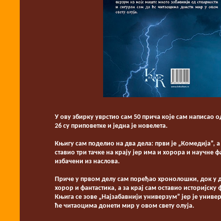
У ову збирку уврстио сам 50 прича које сам написао од 
26 су приповетке и једна је новелета.
Књигу сам поделио на два дела: први је „Комедија”, а
ставио три тачке на крају јер има и хорора и научне ф
избачени из наслова.
Приче у првом делу сам поређао хронолошки, док у др
хорор и фантастика, а за крај сам оставио историјску
Књига се зове „Најзабавнији универзум” јер је униве
ће читаоцима донети мир у овом свету олуја.