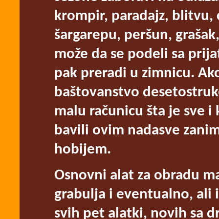
krompir, paradajz, blitvu, 
šargarepu, peršun, grašak,
može da se podeli sa prijat
pak preradi u zimnicu. Ako
baštovanstvo desetostruko 
malu računicu šta je sve i
bavili ovim nadasve zanim
hobijem.
Osnovni alat za obradu ma
grabulja i eventualno, ali 
svih pet alatki, novih sa 