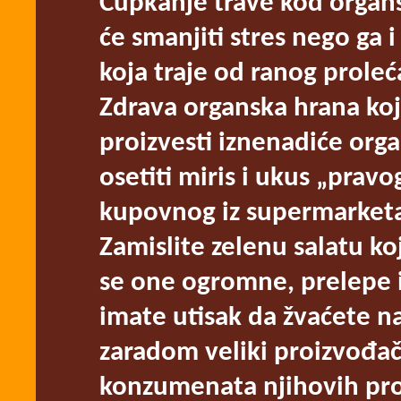
Čupkanje trave kod organ
će smanjiti stres nego ga i
koja traje od ranog proleć
Zdrava organska hrana ko
proizvesti iznenadiće org
osetiti miris i ukus „pravo
kupovnog iz supermarketa
Zamislite zelenu salatu ko
se one ogromne, prelepe 
imate utisak da žvaćete na
zaradom veliki proizvođač
konzumenata njihovih pro