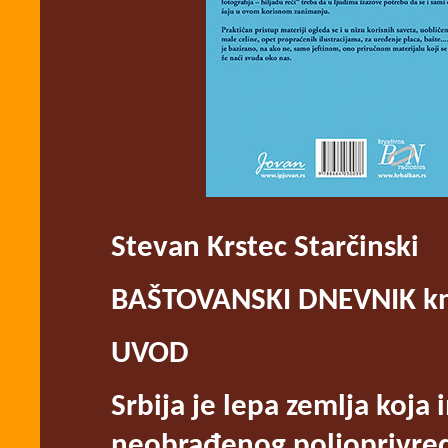
Stevan Krstec Starčinski
BAŠTOVANSKI DNEVNIK
kn
UVOD
Srbija je lepa zemlja koja 
neobrađenog poljoprivredn