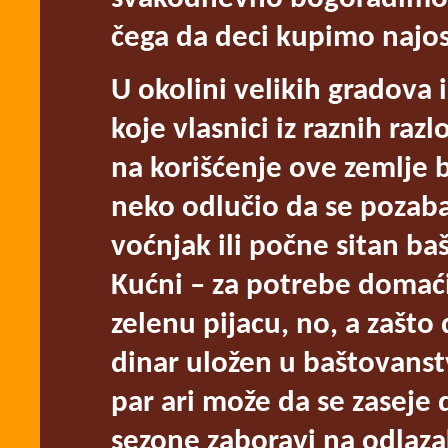
čega da deci kupimo najo
U okolini velikih gradova
koje vlasnici iz raznih ra
na korišćenje ove zemlje b
neko odlučio da se pozabav
voćnjak ili počne sitan ba
Kućni – za potrebe domaći
zelenu pijacu, no, a zašto
dinar uložen u baštovanst
par ari može da se zaseje 
sezone zaboravi na odlazak 