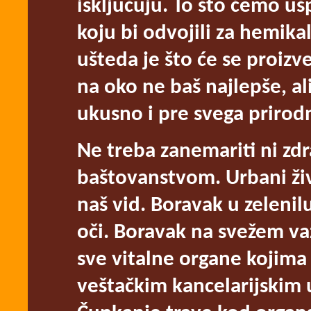
isključuju. To što ćemo u
koju bi odvojili za hemika
ušteda je što će se proizv
na oko ne baš najlepše, ali
ukusno i pre svega prirod
Ne treba zanemariti ni zd
baštovanstvom. Urbani živo
naš vid. Boravak u zeleni
oči. Boravak na svežem va
sve vitalne organe kojima
veštačkim kancelarijskim