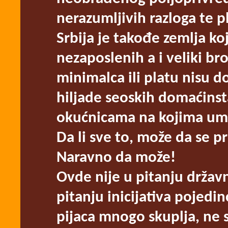
nerazumljivih razloga te 
Srbija je takođe zemlja ko
nezaposlenih a i veliki bro
minimalca ili platu nisu do
hiljade seoskih domaćinsta
okućnicama na kojima ume
Da li sve to, može da se 
Naravno da može!
Ovde nije u pitanju državn
pitanju inicijativa pojedin
pijaca mnogo skuplja, ne