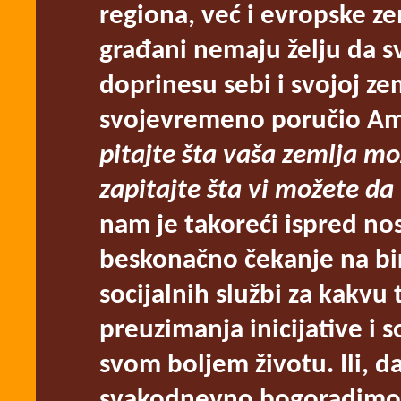
regiona, već i evropske ze
građani nemaju želju da s
doprinesu sebi i svojoj zem
svojevremeno poručio Am
pitajte šta vaša zemlja mo
zapitajte šta vi možete da 
nam je takoreći ispred nos
beskonačno čekanje na biro
socijalnih službi za kakv
preuzimanja inicijative i
svom boljem životu. Ili, d
svakodnevno bogoradimo