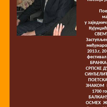
Пое
ма
у заједни
Кујунџи
СВЕМУ
Заступље
међународ
2013.г, 
фестивал
БРАНКА-
СРПСКЕ ДУ
СИНЂЕЛИЋЕ
ПОЕТСКА
ЗНАКОМ П
1700 г
БАЛКАНУ-
ОСМЕХ ЖИ