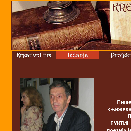
Пише
књижевни
П
БУКТИЊ
поезија 