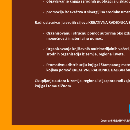
objavljivanje knjiga i srodnih publikacija u skla
promocija izdavaštva u sinergiji sa srodnim ume
Radi ostvarivanja svojih ciljeva KREATIVNA RADIONICA 
Organizovanu i stručnu pomoć autorima oko izdav
mogučnosti i materijalnu pomoć.
Organizovanje književnih multimedijalnih večeri, 
srodnih organizacija iz zemlje, regiona i sveta.
Promotivnu distribuciju knjiga i štampanog mater
kojima pomoć KREATIVNE RADIONICE BALKAN bu
Okupljanje autora iz zemlje, regiona i dijaspore radi z
knjiga i tome sličnom.
Copyright KREATIVNA RA